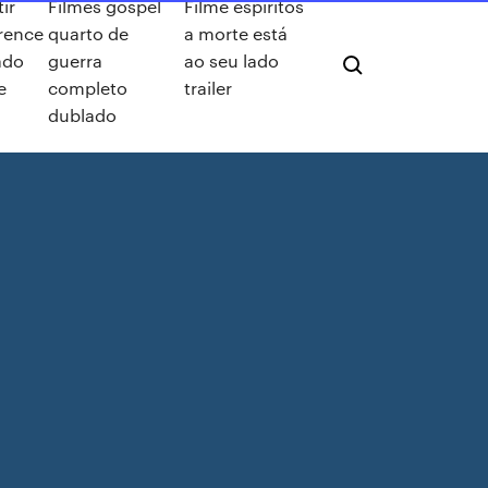
tir
Filmes gospel
Filme espíritos
rence
quarto de
a morte está
ado
guerra
ao seu lado
e
completo
trailer
dublado