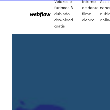
Velozes e
Inferno
Assis
furiosos 8
de dante
cohe
dublado
filme
dubl
download
elenco
onlin
gratis