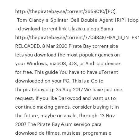
http://thepiratebay.se/torrent/3659010/[PC]
_Tom_Clancy_s_Splinter_Cell_Double_Agent_[RIP]_[do
- download torrent link Ulaziš u ulogu Sama
http://thepiratebay.se/torrent/7704848/FIFA_13_INTER
RELOADED. 8 Mar 2020 Pirate Bay torrent site
lets you download the most popular games on
your Windows, macOS, iOS, or Android device
for free. This guide You have to have uTorrent
downloaded on your PC. This is a Go to
thepiratebay.org. 25 Aug 2017 We have just one
request: if you like Darkwood and want us to
continue making games, consider buying it in
the future, maybe on a sale, through 13 Nov
2007 The Pirate Bay é um serviço para
download de filmes, músicas, programas e