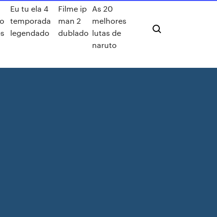
Eu tu ela 4
Filme ip
As 20
do
temporada
man 2
melhores
s
legendado
dublado
lutas de
naruto