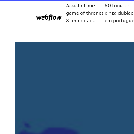
Assistir filme
50 tons de
game of thrones
cinza dubla
8 temporada
em portuguê