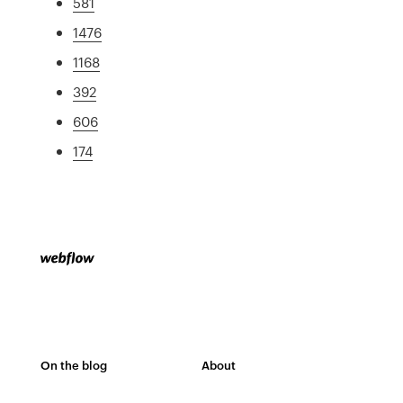
581
1476
1168
392
606
174
On the blog
About