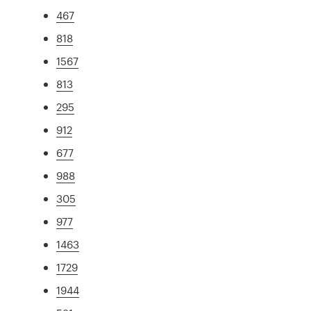
467
818
1567
813
295
912
677
988
305
977
1463
1729
1944